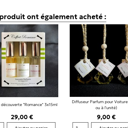
e produit ont également acheté :
Diffuseur Parfum pour Voiture 
t découverte "Romance" 3x15ml
ou à l'unité)
Prix
Prix
29,00 €
9,00 €
Ajouter au panier
Ajouter au pani