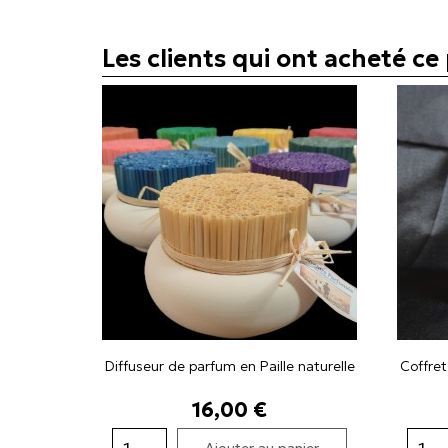
Les clients qui ont acheté c
Diffuseur de parfum en Paille naturelle
Coffre
Prix
16,00 €
Ajouter au panier