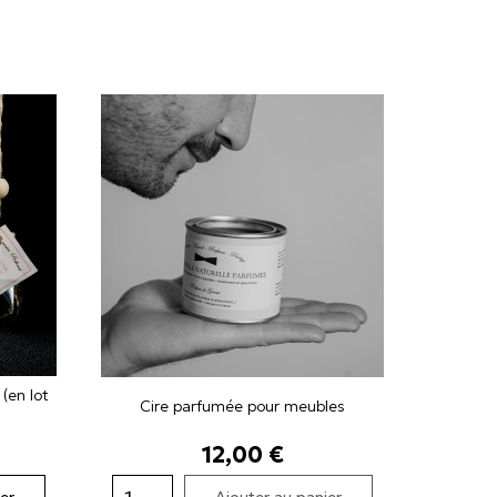
(en lot
Cire parfumée pour meubles
Prix
12,00 €
er
Ajouter au panier