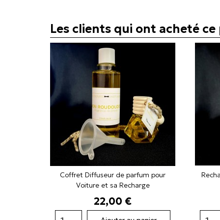
Les clients qui ont acheté c
Coffret Diffuseur de parfum pour
Recha
Voiture et sa Recharge
Prix
22,00 €
Ajouter au panier