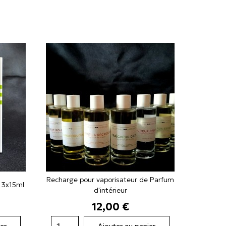
Recharge pour vaporisateur de Parfum
 3x15ml
d'intérieur
Prix
12,00 €
er
Ajouter au panier