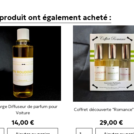
e produit ont également acheté :
rge Diffuseur de parfum pour
Coffret découverte "Romance"
Voiture
Prix
Prix
14,00 €
29,00 €
Ajouter au panier
Ajouter au pani