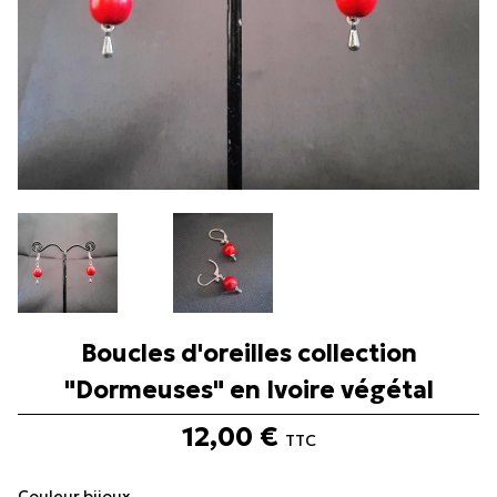

Boucles d'oreilles collection
"Dormeuses" en Ivoire végétal
12,00 €
TTC
Couleur bijoux