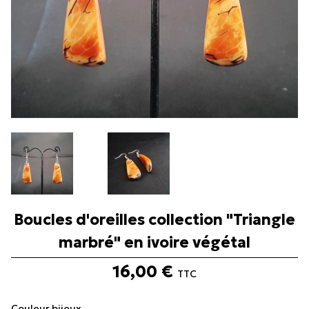

Boucles d'oreilles collection "Triangle
marbré" en ivoire végétal
16,00 €
TTC
Couleur bijoux