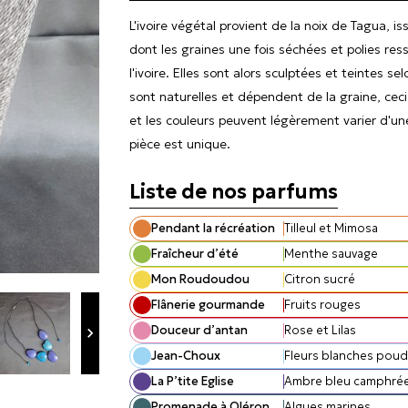
L'ivoire végétal provient de la noix de Tagua, i
dont les graines une fois séchées et polies re
l'ivoire. Elles sont alors sculptées et teintes se
sont naturelles et dépendent de la graine, ceci
et les couleurs peuvent légèrement varier d'une
pièce est unique.
Liste de nos parfums
Pendant la récréation
Tilleul et Mimosa
Fraîcheur d’été
Menthe sauvage
Mon Roudoudou
Citron sucré
Flânerie gourmande
Fruits rouges
Douceur d’antan
Rose et Lilas

Jean-Choux
Fleurs blanches pou
La P’tite Eglise
Ambre bleu camphré
Promenade à Oléron
Algues marines