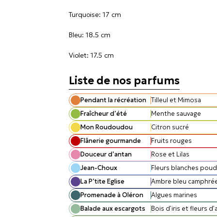
Turquoise: 17 cm
Bleu: 18.5 cm
Violet: 17.5 cm
Liste de nos parfums
Pendant la récréation
Tilleul et Mimosa
Fraîcheur d’été
Menthe sauvage
Mon Roudoudou
Citron sucré
Flânerie gourmande
Fruits rouges
Douceur d’antan
Rose et Lilas
Jean-Choux
Fleurs blanches pou
La P’tite Eglise
Ambre bleu camphré
Promenade à Oléron
Algues marines
Balade aux escargots
Bois d’iris et fleurs d’