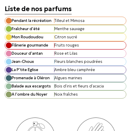
Liste de nos parfums
Pendant la récréation
Tilleul et Mimosa
Fraîcheur d’été
Menthe sauvage
Mon Roudoudou
Citron sucré
Flânerie gourmande
Fruits rouges
Douceur d’antan
Rose et Lilas
Jean-Choux
Fleurs blanches poudrées
La P’tite Eglise
Ambre bleu camphrée
Promenade à Oléron
Algues marines
Balade aux escargots
Bois d’iris et fleurs d’acacia
A l’ombre du Noyer
Noix fraîches