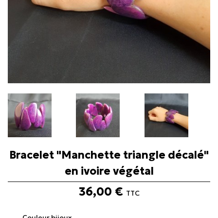

Bracelet "Manchette triangle décalé"
en ivoire végétal
36,00 €
TTC
Couleur bijoux